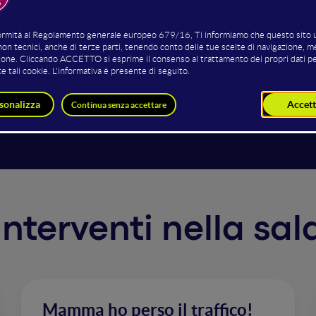
e senso investire in link-acquisition? Se si, verso che pagi
 Ogni quanto tempo sarà poi necessario aggiornare la propri
utto: come ottenere nel minor tempo possibile risultati tangi
? Nell’intervento risponderemo a queste e ad altre domand
acquisition.
 interventi nella sa
Mamma ho perso il traffico!