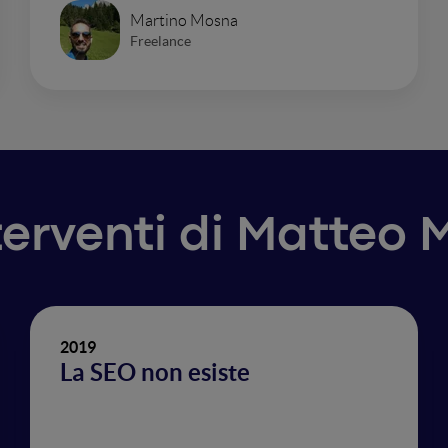
Martino Mosna
Freelance
nterventi di Matteo 
2019
La SEO non esiste