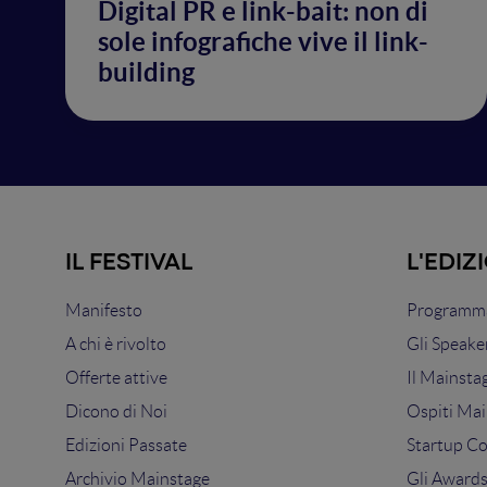
Digital PR e link-bait: non di
sole infografiche vive il link-
building
IL FESTIVAL
L'EDIZ
Manifesto
Programma
A chi è rivolto
Gli Speake
Offerte attive
Il Mainsta
Dicono di Noi
Ospiti Mai
Edizioni Passate
Startup C
Archivio Mainstage
Gli Award