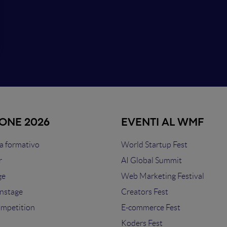
IONE 2026
EVENTI AL WMF
 formativo
World Startup Fest
r
AI Global Summit
ge
Web Marketing Festival
nstage
Creators Fest
ompetition
E-commerce Fest
s
Koders Fest