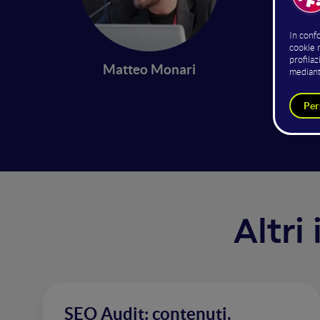
Ha sempr
perché?
sopratt
Matteo Monari
periodo
di link 
Altri
SEO Audit: contenuti,