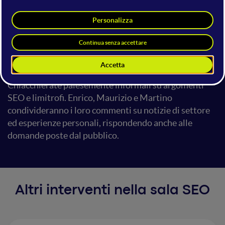
Versione live del format
"SEO Sarcazzo"
Direttamente dagli Hangouts On Air, SEO Sarcazzo
sbarca dal vivo al Web Marketing Festival.
Chiacchierate palesemente informali su argomenti
SEO e limitrofi. Enrico, Maurizio e Martino
condivideranno i loro commenti su notizie di settore
ed esperienze personali, rispondendo anche alle
domande poste dal pubblico.
Altri interventi nella sala SEO