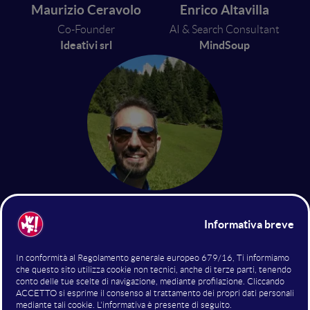
Maurizio Ceravolo
Enrico Altavilla
Co-Founder
AI & Search Consultant
Ideativi srl
MindSoup
Martino Mosna
Search & Analytics Consultant
Freelance
8 luglio 2016
18:45 - 19:25
SEO