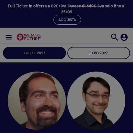
Full Ticket in offerta a 89€+iva,
invece di 649€+iva
solo fino al
25/09
ACQUISTA
TICKET 2027
EXPO 2027