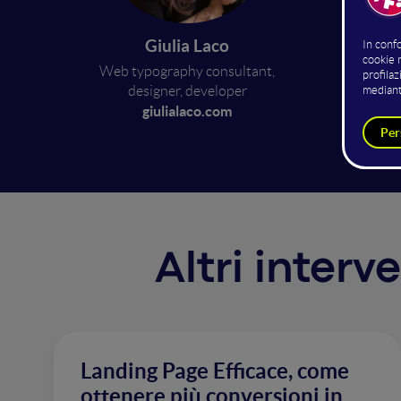
Avere u
Giulia Laco
contenut
Web typography consultant,
momenti
designer, developer
miglior
giulialaco.com
Altri inter
Landing Page Efficace, come
ottenere più conversioni in