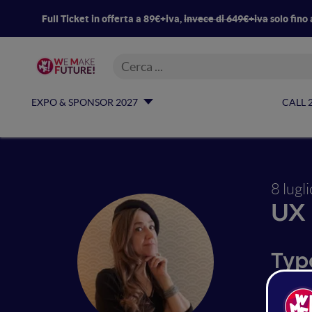
Full Ticket in offerta a 89€+iva,
invece di 649€+iva
solo fino 
EXPO & SPONSOR 2027
CALL 
8 lugl
UX
Typ
stra