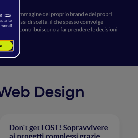
inuità l'immagine del proprio brand e dei propri
 i processi di scelta, il che spesso coinvolge
iali che contribuiscono a far prendere le decisioni
font.
e Web Design
Don't get LOST! Sopravvivere
ai progetti complessi grazie