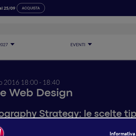
al 25/09
ACQUISTA
2027
EVENTI
io 2016
18:00 - 18:40
 e Web Design
ography Strategy: le scelte t
tegico per il tuo progetto digi