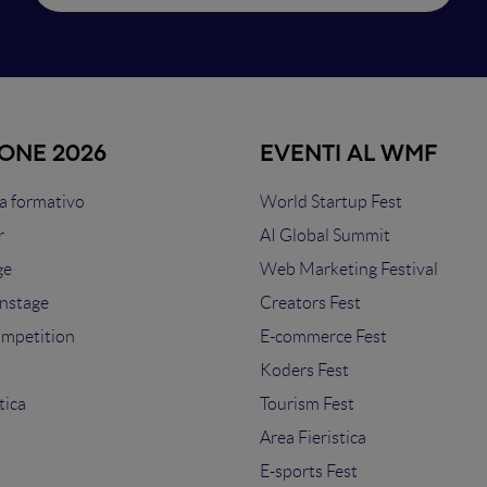
IONE 2026
EVENTI AL WMF
 formativo
World Startup Fest
r
AI Global Summit
ge
Web Marketing Festival
nstage
Creators Fest
ompetition
E-commerce Fest
s
Koders Fest
tica
Tourism Fest
Area Fieristica
E-sports Fest