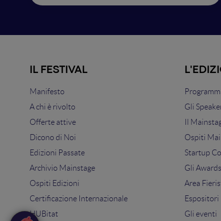
IL FESTIVAL
L'EDIZ
Manifesto
Programma
A chi è rivolto
Gli Speake
Offerte attive
Il Mainsta
Dicono di Noi
Ospiti Mai
Edizioni Passate
Startup C
Archivio Mainstage
Gli Award
Ospiti Edizioni
Area Fieris
Certificazione Internazionale
Espositori
HUBitat
Gli eventi