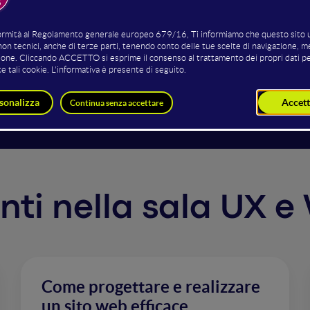
na strategia tipografica implica il poter governare con cont
i attraverso i vari media. Per ottenerla occorre ottimizzare
, ruoli e competenze differenti. Excursus sui fattori essenz
i nella scelta, implementazione e utilizzo di web e desktop 
venti nella sala UX 
Come progettare e realizzare
un sito web efficace