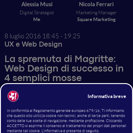
Alessia Musi
Nicola Ferrari
Digital Strategist
Marketing Manager
Me
Square Marketing
8 luglio 2016
18:45 - 19:25
UX e Web Design
La spremuta di Magritte:
Web Design di successo in
4 semplici mosse
Capiremo assieme quali sono gli elementi principali su
cui fondare il design di un sito web e di come tali
elementi vengono interpretati dal cervello umano. Il
nostro viaggio attraversa 4 libri fondamentali e
indispensabili per chi si occupa di Web, ne sintetizza i
concetti base e fornisce esempi concreti.... e