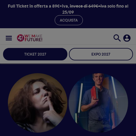
Full Ticket in offerta a 89€+iva,
invece di 649€+iva
solo fino al
25/09
ACQUISTA
TICKET 2027
EXPO 2027