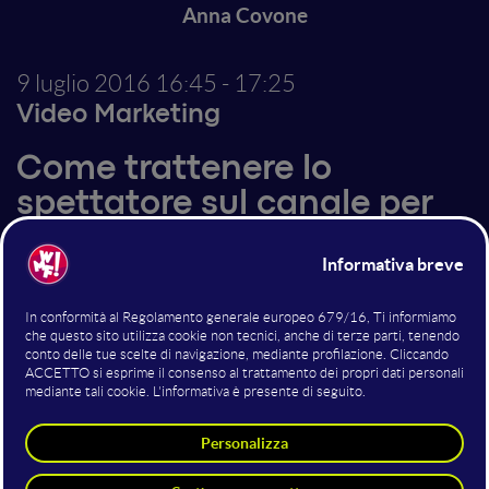
Anna Covone
9 luglio 2016
16:45 - 17:25
Video Marketing
Come trattenere lo
spettatore sul canale per
conquistare l'algoritmo di
YouTube
Le visualizzazioni sono ormai Storia. Oggi YouTube
guarda al tempo di visualizzazione dell'intero canale e
premia chi riesce a trattenere per più tempo lo
spettatore sulla piattaforma. Quando il gioco si fa
duro se non bastano più i metadati... cos'altro
possiamo fare per ottimizzare al meglio il nostro