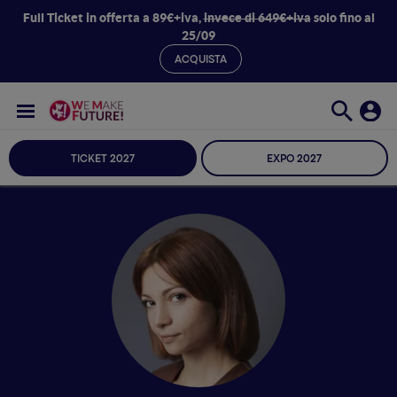
Full Ticket in offerta a 89€+iva,
invece di 649€+iva
solo fino al
25/09
ACQUISTA
TICKET 2027
EXPO 2027