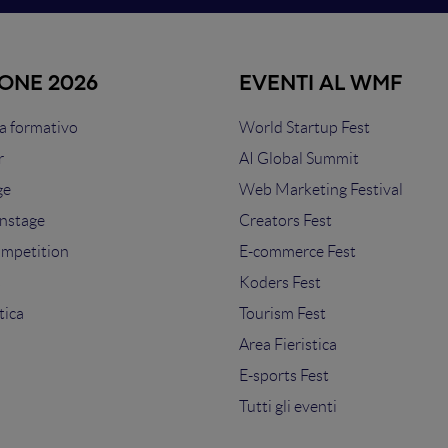
IONE 2026
EVENTI AL WMF
 formativo
World Startup Fest
r
AI Global Summit
ge
Web Marketing Festival
nstage
Creators Fest
ompetition
E-commerce Fest
s
Koders Fest
tica
Tourism Fest
Area Fieristica
E-sports Fest
Tutti gli eventi