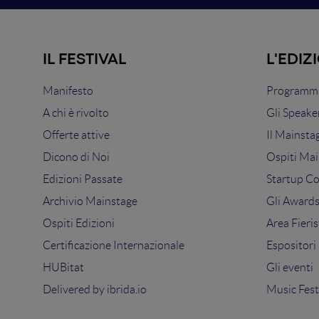
IL FESTIVAL
L'EDIZ
Manifesto
Programma
A chi è rivolto
Gli Speake
Offerte attive
Il Mainsta
Dicono di Noi
Ospiti Mai
Edizioni Passate
Startup C
Archivio Mainstage
Gli Award
Ospiti Edizioni
Area Fieris
Certificazione Internazionale
Espositori
HUBitat
Gli eventi
Delivered by
ibrida.io
Music Fest