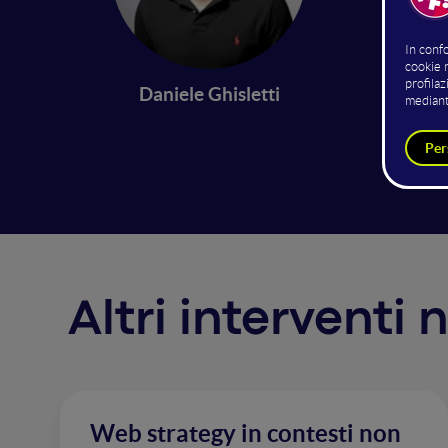
definizi
realizza
strategi
questo a
Daniele Ghisletti
interven
mesi pe
Altri interventi
Web strategy in contesti non