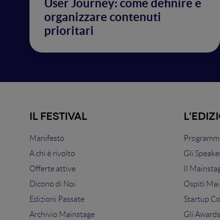
User Journey: come definire e
organizzare contenuti
prioritari
IL FESTIVAL
L'EDIZ
Manifesto
Programma
A chi è rivolto
Gli Speake
Offerte attive
Il Mainsta
Dicono di Noi
Ospiti Mai
Edizioni Passate
Startup C
Archivio Mainstage
Gli Award