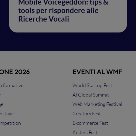
Mobile Voicegeddon: tips &
tools per rispondere alle
Ricerche Vocali
IONE 2026
EVENTI AL WMF
 formativo
World Startup Fest
r
AI Global Summit
ge
Web Marketing Festival
nstage
Creators Fest
ompetition
E-commerce Fest
s
Koders Fest