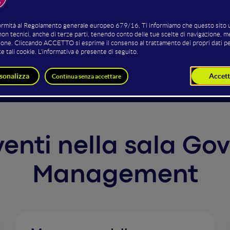
dere la sanità mentale
pratico e strumenti per (web) project management. Dal preve
azione. FLOW è il metodo per gestire progetti web - non co
rventi nella sala G
Management