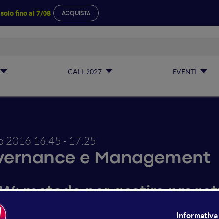
a
solo fino al 7/08
ACQUISTA
CALL 2027
EVENTI
io 2016
16:45 - 17:25
vernance e Management
W: metodo per gestire proget