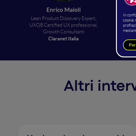
per
Enrico Maioli
Lean Product Discovery Expert,
Schema 
UXQB Certified UX professional,
pubblic
Growth Consultant
Claranet Italia
Altri inte