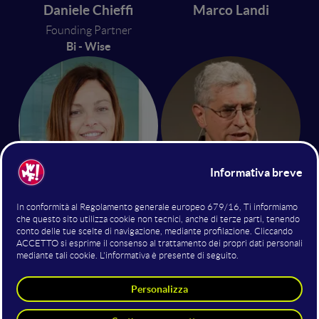
Daniele Chieffi
Marco Landi
Founding Partner
Bi - Wise
Stefania Milo
Roberto Bonzio
Titolare
Format communication
9 luglio 2016
13:05 - 13:35
Plenaria