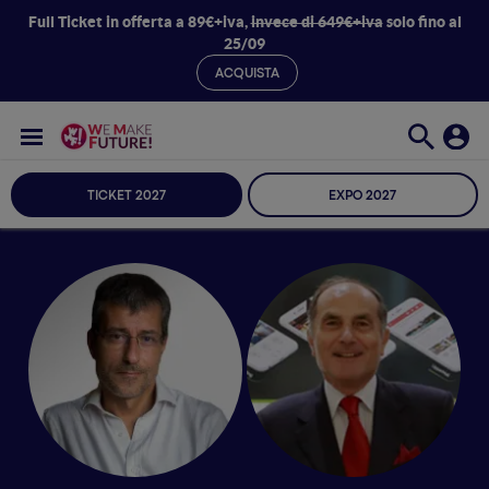
Full Ticket in offerta a 89€+iva,
invece di 649€+iva
solo fino al
25/09
ACQUISTA
TICKET 2027
EXPO 2027