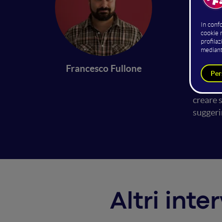
sug
Al gior
persone
Francesco Fullone
di ques
collabo
creare 
suggeri
Altri int