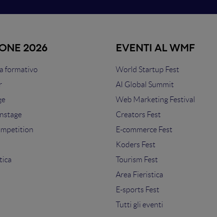
IONE 2026
EVENTI AL WMF
 formativo
World Startup Fest
r
AI Global Summit
ge
Web Marketing Festival
nstage
Creators Fest
ompetition
E-commerce Fest
s
Koders Fest
tica
Tourism Fest
Area Fieristica
E-sports Fest
Tutti gli eventi