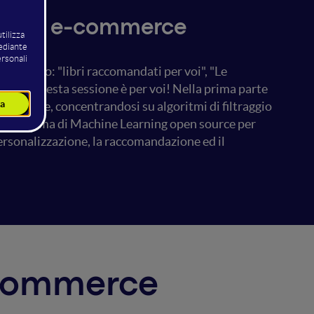
 vostro e-commerce
 vorremmo: "libri raccomandati per voi", "Le
Ebbene, questa sessione è per voi! Nella prima parte
andazione, concentrandosi su algoritmi di filtraggio
 una sistema di Machine Learning open source per
ersonalizzazione, la raccomandazione ed il
E-commerce