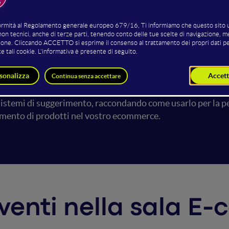
gerimenti dei prodotti per il
no d'oggi un sacco di siti web cercano di indovinare ciò che
 a cui potresti piacere", etc. Suona familiare, non è vero? 
to talk sarà introdotta la teoria dietro ai sistemi di raccom
rativo (CR). Dopo di che faremo un tuffo in Prediction.io,
sistemi di suggerimento, raccondando come usarlo per la p
mento di prodotti nel vostro ecommerce.
erventi nella sala 