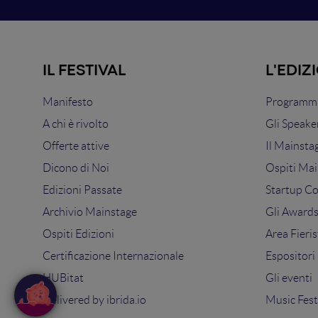
IL FESTIVAL
L'EDIZ
Manifesto
Programma
A chi è rivolto
Gli Speake
Offerte attive
Il Mainsta
Dicono di Noi
Ospiti Mai
Edizioni Passate
Startup C
Archivio Mainstage
Gli Award
Ospiti Edizioni
Area Fieris
Certificazione Internazionale
Espositori
HUBitat
Gli eventi
Delivered by
ibrida.io
Music Fest