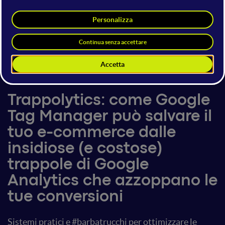
Matteo Zambon
Co-Founder & Product Evangelist
Tag Manager Italia & Stape
24 giugno 2017
19:45 - 20:25
E-commerce
Trappolytics: come Google
Tag Manager può salvare il
tuo e-commerce dalle
insidiose (e costose)
trappole di Google
Analytics che azzoppano le
tue conversioni
Sistemi pratici e #barbatrucchi per ottimizzare le