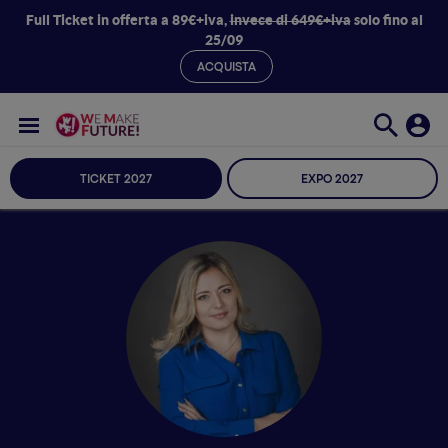
Full Ticket in offerta a 89€+iva,
invece di 649€+iva
solo fino al
25/09
ACQUISTA
TICKET 2027
EXPO 2027