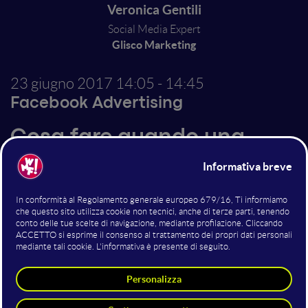
Veronica Gentili
Social Media Expert
Glisco Marketing
23 giugno 2017
14:05 - 14:45
Facebook Advertising
Cosa fare quando una
Facebook Ads non dà
risultati: interpretare la
metriche, identificare i
problemi e risolverli
Nonostante Facebook offra uno dei sistemi più
sofisticati di advertising, spesso alcune campagne non
hanno i risultati sperati, specialmente in termini di