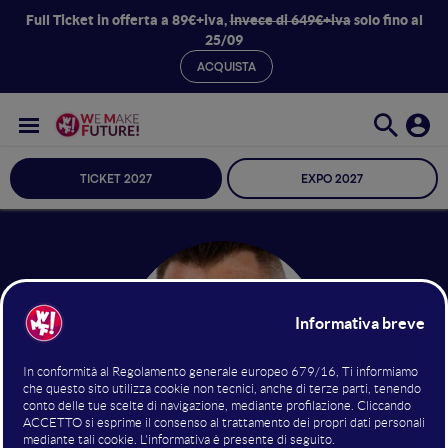
Full Ticket in offerta a 89€+iva,
invece di 649€+iva
solo fino al
25/09
ACQUISTA
TICKET 2027
EXPO 2027