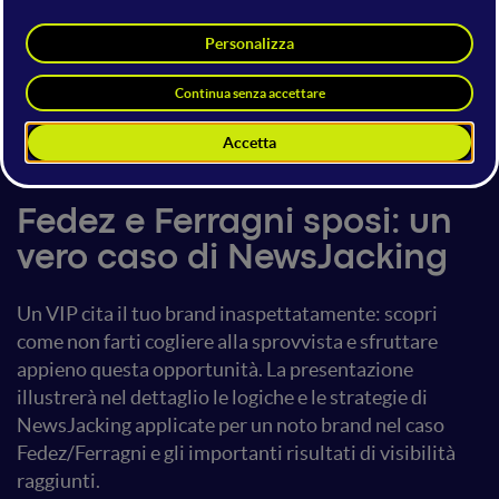
Lorena Fanunza
COO
Madcrumbs
23 giugno 2017
14:50 - 15:30
Social Media Strategy
Fedez e Ferragni sposi: un
vero caso di NewsJacking
Un VIP cita il tuo brand inaspettatamente: scopri
come non farti cogliere alla sprovvista e sfruttare
appieno questa opportunità. La presentazione
illustrerà nel dettaglio le logiche e le strategie di
NewsJacking applicate per un noto brand nel caso
Fedez/Ferragni e gli importanti risultati di visibilità
raggiunti.