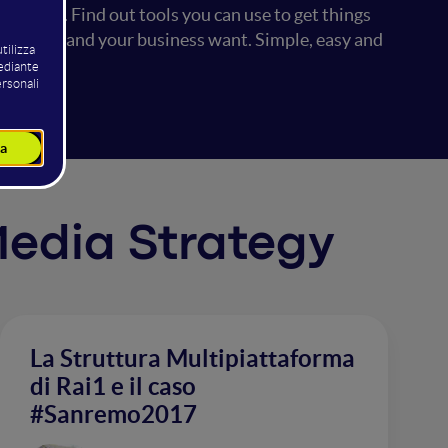
e reach. Find out tools you can use to get things
ults you and your business want. Simple, easy and
 Media Strategy
La Struttura Multipiattaforma
di Rai1 e il caso
#Sanremo2017