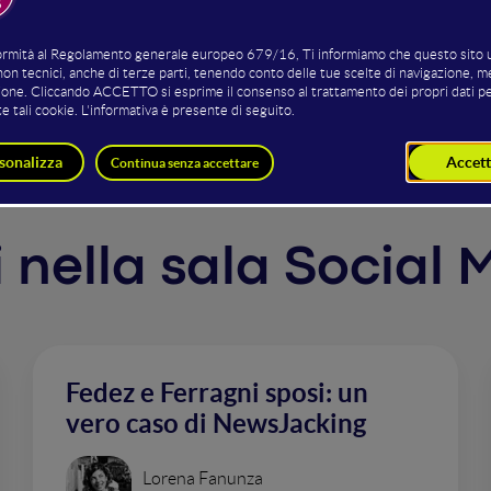
way? Discover how to work efficiently, save time and increas
ow to distribute content between channels, and get the res
 spending millions.
ti nella sala Social
Fedez e Ferragni sposi: un
vero caso di NewsJacking
Lorena Fanunza