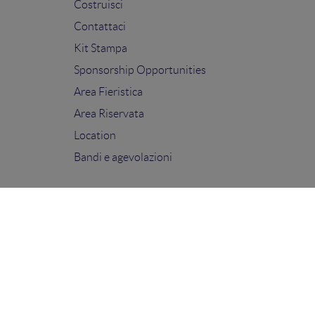
Costruisci
Contattaci
Kit Stampa
Sponsorship Opportunities
Area Fieristica
Area Riservata
Location
Bandi e agevolazioni
FOLLOW US