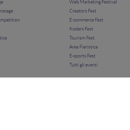
ge
Web Marketing Festival
nstage
Creators Fest
ompetition
E-commerce Fest
s
Koders Fest
tica
Tourism Fest
Area Fieristica
E-sports Fest
Tutti gli eventi
ti.
sensi