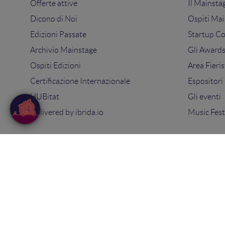
Offerte attive
Il Mainsta
Dicono di Noi
Ospiti Mai
Edizioni Passate
Startup C
Archivio Mainstage
Gli Award
Ospiti Edizioni
Area Fieris
Certificazione Internazionale
Espositori
HUBitat
Gli eventi
Delivered by
ibrida.io
Music Fest
© 2025
Search On Media Group S.r.l.
. Tutti i diritti riserva
Sede Legale e Operativa: via Ugo Bassi 7 - 40121 Bologna
PIVA 02418200800 - Capitale sociale 10.000€
Tel: 051 09 51 294 -
Contatti
Privacy Policy
-
Cookie Policy
-
Termini e condizioni
-
Con