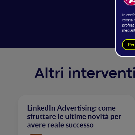
better 
done, h
without
Altri interven
LinkedIn Advertising: come
sfruttare le ultime novità per
avere reale successo