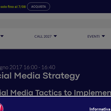
a
solo fino al 7/08
ACQUISTA
CALL 2027
EVENTI
ugno 2017
16:00 - 16:40
ial Media Strategy
ial Media Tactics to Implemen
run social media accounts but feel like you never have enou