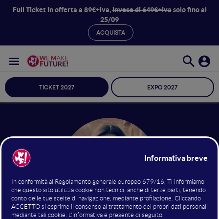
Full Ticket in offerta a 89€+iva,
invece di 649€+iva
solo fino al
25/09
ACQUISTA
TICKET 2027
EXPO 2027