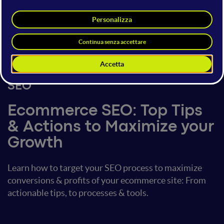
Aleyda Solis
International SEO Consultant &
Founder @
Orainti
23 giugno 2017
16:30 - 17:10
SEO
Ecommerce SEO: Top Tips
& Actions to Maximize your
Growth
Learn how to target your SEO process to maximize
conversions & profits of your ecommerce site: From
actionable tips, to processes & tools.