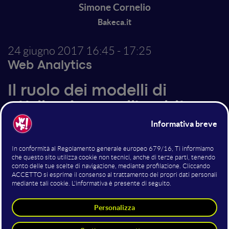
Simone Cornelio
Bakeca.it
24 giugno 2017
16:45 - 17:25
Web Analytics
Il ruolo dei modelli di
attribuzione nell'ambito
della strategia di
acquisizione multicanale: il
caso Bakeca.it
Qual è la reale importanza dei modelli di attribuzione?
Nell'intervento vedremo come sia possibile,
attraverso Google Analytics, analizzare il percorso
alla conversione, scegliendo un modello di