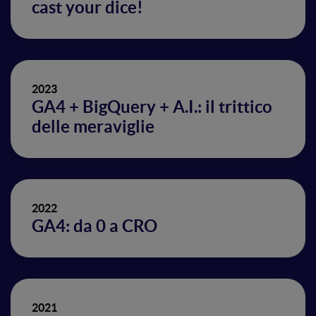
cast your dice!
2023
GA4 + BigQuery + A.I.: il trittico
delle meraviglie
2022
GA4: da 0 a CRO
2021