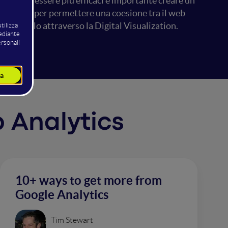
iente. Per essere più efficaci è importante creare un
one finale, per permettere una coesione tra il web
 controllo attraverso la Digital Visualization.
b Analytics
10+ ways to get more from
Google Analytics
Tim Stewart