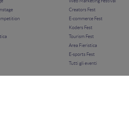
ge
Web Marketing Festival
nstage
Creators Fest
ompetition
E-commerce Fest
s
Koders Fest
tica
Tourism Fest
Area Fieristica
E-sports Fest
Tutti gli eventi
ti.
sensi