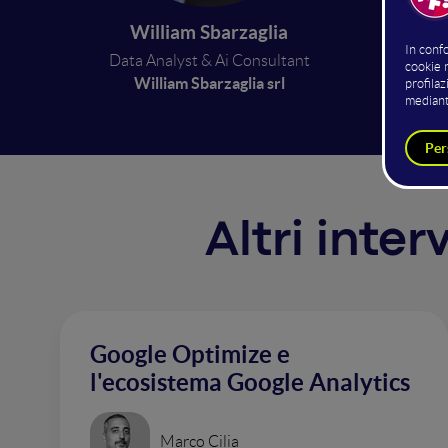
E’ sempr
flusso e
William Sbarzaglia
marketi
Data Analyst & Ai Consultant
William Sbarzaglia srl
Altri inte
Google Optimize e
l'ecosistema Google Analytics
Marco Cilia