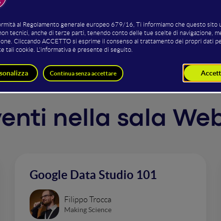
e meno netto il confine tra online e offline, tra utente e cl
fficiente, che segua la storia dell’utente fino alla conversi
ng team e il sales team. Il tutto rigorosamente tenuto sotto
rventi nella sala We
Google Data Studio 101
Filippo Trocca
Making Science