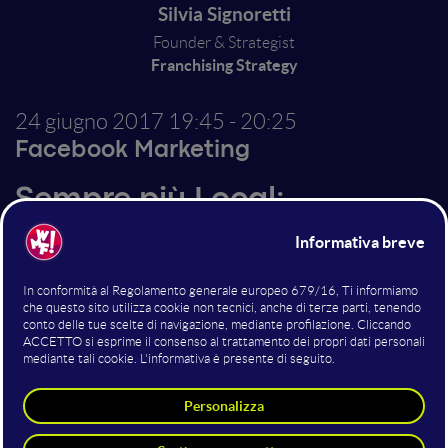
Silvia Signoretti
Founder & Strategist
Franchising Strategy
24 giugno 2017
19:45 - 20:25
Facebook Marketing
Sempre più Local:
Facebook Search e i
risultati relazionali
cambiano il Local
Marketing
Come cambia la Local Search e cosa dovrebbero fare le
aziende per non essere tagliate fuori e scalare una
nuova "SERP", quella dei social media.