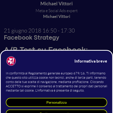
Michael Vittori
Meta e Social Ads expert
Michael Vittori
21 giugno 2018
16:50 - 17:30
Facebook Strategy
A/B Test su Facebook:
come (e quando ha senso)
utilizzarli
Dal manuale all'automatico con i nuovi a/b test nativi,
le creatività dinamiche e ottimizzazioni del budget, la
piattaforma di Adv mette a disposizione sempre più
strumenti per sperimentare. Vediamo, attraverso
esempi pratici, quando, cosa e come dobbiamo testare
nelle campagne pubblicitarie su Facebook.