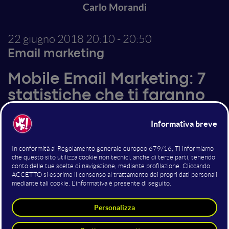
Carlo Morandi
22 giugno 2018
20:10 - 20:50
Email marketing
Mobile Email Marketing: 7
statistiche che ti faranno
riconsiderare la tua
strategia
​Oggi più del 55% delle email vengono aperte da un
smartphone o da un tablet e i numeri indicano che
questa percentuale è destinata a crescere. Analizzare
e capire come si comportano i nostri utenti diventa
quindi fondamentale per ripensare la nostra strategia
di email marketing in un'ottica mobile first: durante