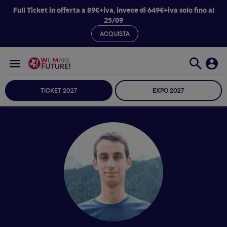
Full Ticket in offerta a 89€+iva,
invece di 649€+iva
solo fino al
25/09
ACQUISTA
TICKET 2027
EXPO 2027