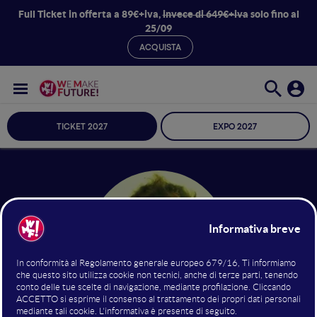
Full Ticket in offerta a 89€+iva,
invece di 649€+iva
solo fino al
25/09
ACQUISTA
TICKET 2027
EXPO 2027