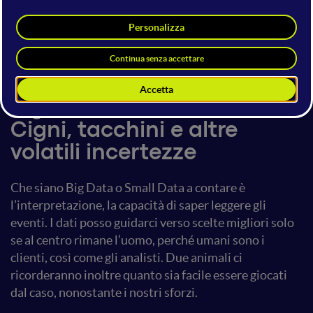
Cristiano Magi
21 giugno 2018
14:50 - 15:30
Big Data
Big Data o Small Data.
Cigni, tacchini e altre
volatili incertezze
Che siano Big Data o Small Data a contare è
l’interpretazione, la capacità di saper leggere gli
eventi. I dati posso guidarci verso scelte migliori solo
se al centro rimane l’uomo, perché umani sono i
clienti, così come gli analisti. Due animali ci
ricorderanno inoltre quanto sia facile essere giocati
dal caso, nonostante i nostri sforzi.