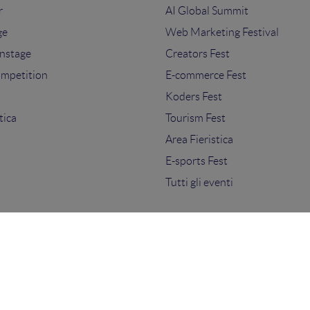
r
AI Global Summit
ge
Web Marketing Festival
nstage
Creators Fest
ompetition
E-commerce Fest
s
Koders Fest
tica
Tourism Fest
Area Fieristica
E-sports Fest
Tutti gli eventi
ti.