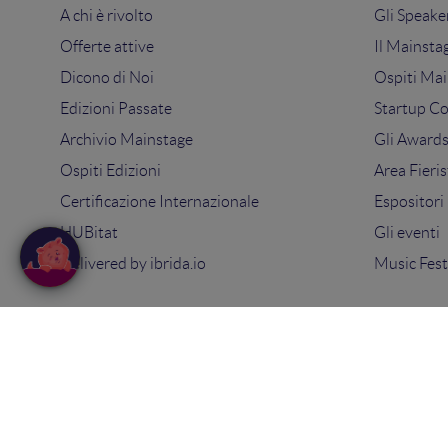
A chi è rivolto
Gli Speake
Offerte attive
Il Mainsta
Dicono di Noi
Ospiti Mai
Edizioni Passate
Startup C
Archivio Mainstage
Gli Award
Ospiti Edizioni
Area Fieris
Certificazione Internazionale
Espositori
HUBitat
Gli eventi
Delivered by
ibrida.io
Music Fest
© 2025
Search On Media Group S.r.l.
. Tutti i diritti riserva
Sede Legale e Operativa: via Ugo Bassi 7 - 40121 Bologna
PIVA 02418200800 - Capitale sociale 10.000€
Tel: 051 09 51 294 -
Contatti