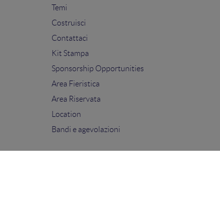
Temi
Costruisci
Contattaci
Kit Stampa
Sponsorship Opportunities
Area Fieristica
Area Riservata
Location
Bandi e agevolazioni
FOLLOW US