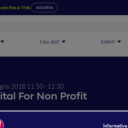
a
solo fino al 7/08
ACQUISTA
CALL 2027
EVENTI
ugno 2018
11:50 - 12:30
ital For Non Profit
gle Ad Grants, cosa è cambiat