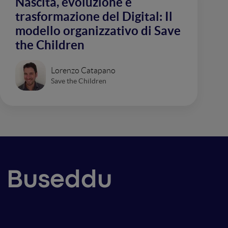
Nascita, evoluzione e
trasformazione del Digital: Il
modello organizzativo di Save
the Children
Lorenzo Catapano
Save the Children
no Buseddu