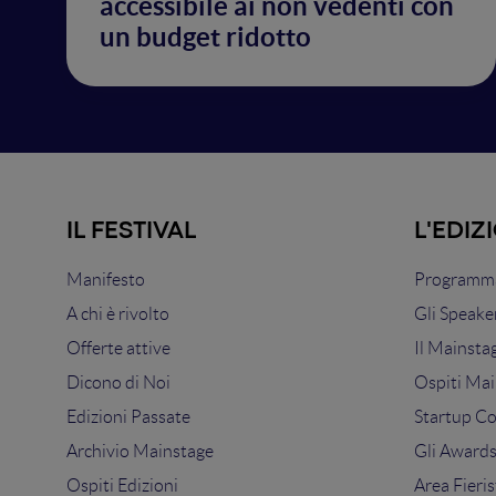
accessibile ai non vedenti con
un budget ridotto
IL FESTIVAL
L'EDIZ
Manifesto
Programma
A chi è rivolto
Gli Speake
Offerte attive
Il Mainsta
Dicono di Noi
Ospiti Mai
Edizioni Passate
Startup C
Archivio Mainstage
Gli Award
Ospiti Edizioni
Area Fieris