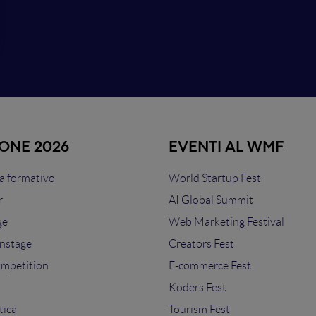
IONE 2026
EVENTI AL WMF
 formativo
World Startup Fest
r
AI Global Summit
ge
Web Marketing Festival
nstage
Creators Fest
ompetition
E-commerce Fest
s
Koders Fest
tica
Tourism Fest