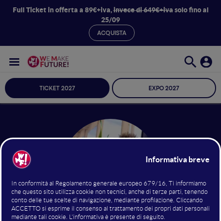
Full Ticket in offerta a 89€+iva,
invece di 649€+iva
solo fino al
25/09
ACQUISTA
TICKET 2027
EXPO 2027