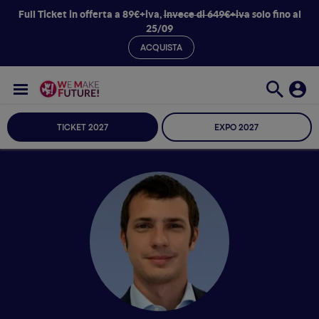
Full Ticket in offerta a 89€+iva,
invece di 649€+iva
solo fino al
25/09
ACQUISTA
TICKET 2027
EXPO 2027