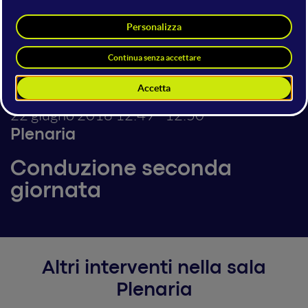
Cosmano Lombardo
CEO
Regia - Concept - Ideazione WMF,
Founder e CEO Search On Media
Group
22 giugno 2018
12:49 - 12:50
Plenaria
Conduzione seconda
giornata
Altri interventi nella sala
Plenaria