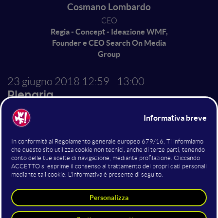
Cosmano Lombardo
CEO
Regia - Concept - Ideazione WMF,
Founder e CEO Search On Media
Group
23 giugno 2018
12:59 - 13:00
Plenaria
Conduzione terza giornata
Altri interventi nella sala
Plenaria