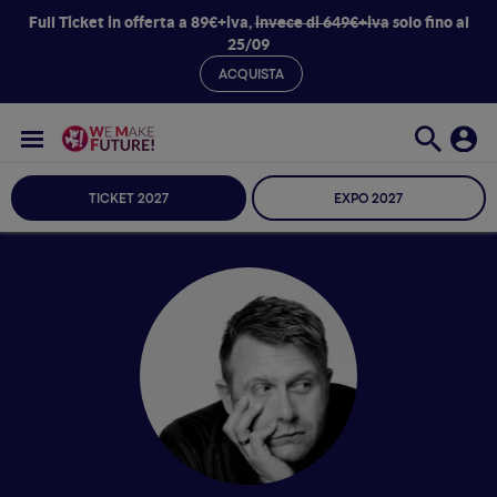
Full Ticket in offerta a 89€+iva,
invece di 649€+iva
solo fino al
25/09
ACQUISTA
TICKET 2027
EXPO 2027