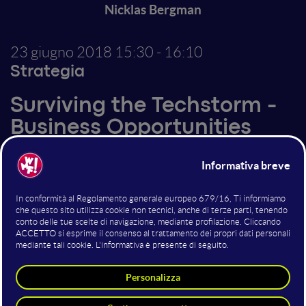
Nicklas Bergman
23 giugno 2018
15:30 - 16:10
Strategia
Surviving the Techstorm -
Business Opportunities
Beyond the Tech Hype
Technology is probably the main driver of change in
business and society today. Often people bring up
digitization, but when it comes to the question of
”disruption” (an extremely worn-out expression btw),
digital is only the warm-up! True transformation will
come from a combination of digital innovations,
advances in nanotechnology and new materials, a
deeper understanding of the human brain and the