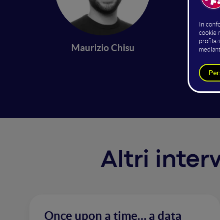
Sentiam
mentre 
dall'alt
Maurizio Chisu
dati per
che ciò
Altri inte
Once upon a time… a data