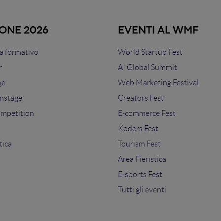
IONE 2026
EVENTI AL WMF
 formativo
World Startup Fest
r
AI Global Summit
ge
Web Marketing Festival
nstage
Creators Fest
ompetition
E-commerce Fest
s
Koders Fest
tica
Tourism Fest
Area Fieristica
E-sports Fest
Tutti gli eventi