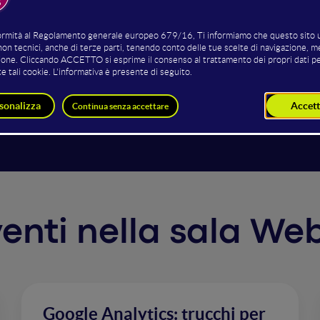
o parlare di continuo di Marketing Data Driven e di quanto 
da un lato sembra facile spingere le innovazioni dall'alto in
ro lato non è altrettanto semplice assicurarsi che tutto il 
 prendere le decisioni. Vediamo insieme quali sono gli strum
 avvenga.
rventi nella sala We
Google Analytics: trucchi per