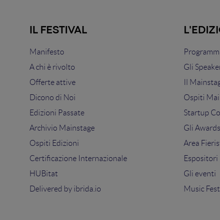
IL FESTIVAL
L'EDIZ
Manifesto
Programma
A chi è rivolto
Gli Speake
Offerte attive
Il Mainsta
Dicono di Noi
Ospiti Mai
Edizioni Passate
Startup C
Archivio Mainstage
Gli Award
Ospiti Edizioni
Area Fieris
Certificazione Internazionale
Espositori
HUBitat
Gli eventi
Delivered by
ibrida.io
Music Fest