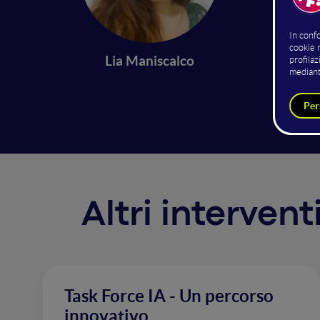
Come uti
neurali 
Lia Maniscalco
questo 
qualità
Altri intervent
Task Force IA - Un percorso
innovativo