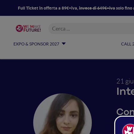
Full Ticket in offerta a 89€+iva,
invece di 649€+iva
solo fino 
EXPO & SPONSOR 2027
CALL 
21 gi
Int
Con
pre