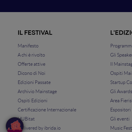
IL FESTIVAL
L'EDIZ
Manifesto
Programma
A chi è rivolto
Gli Speake
Offerte attive
Il Mainsta
Dicono di Noi
Ospiti Mai
Edizioni Passate
Startup C
Archivio Mainstage
Gli Award
Ospiti Edizioni
Area Fieris
Certificazione Internazionale
Espositori
HUBitat
Gli eventi
Delivered by
ibrida.io
Music Fest