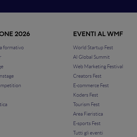
IONE 2026
EVENTI AL WMF
 formativo
World Startup Fest
r
AI Global Summit
ge
Web Marketing Festival
nstage
Creators Fest
ompetition
E-commerce Fest
s
Koders Fest
tica
Tourism Fest
Area Fieristica
E-sports Fest
Tutti gli eventi