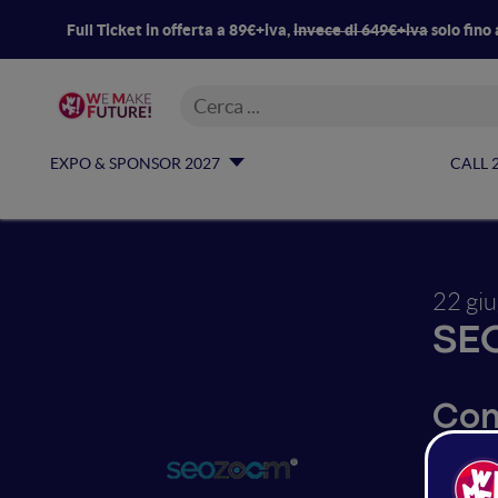
Full Ticket in offerta a 89€+iva,
invece di 649€+iva
solo fino 
EXPO & SPONSOR 2027
CALL 
22 gi
SE
Com
e o