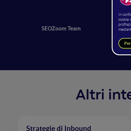
Google 
modo più
la keyw
SEOZoom Team
strada 
SEOZoom
Altri in
Strategie di Inbound