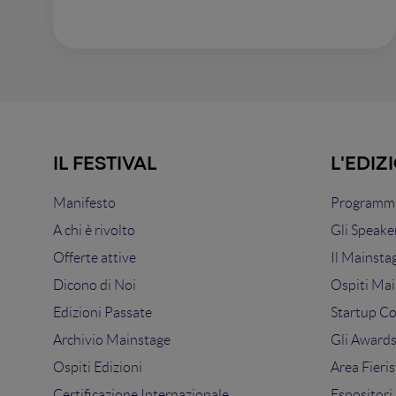
IL FESTIVAL
L'EDIZ
Manifesto
Programma
A chi è rivolto
Gli Speake
Offerte attive
Il Mainsta
Dicono di Noi
Ospiti Mai
Edizioni Passate
Startup C
Archivio Mainstage
Gli Award
Ospiti Edizioni
Area Fieris
Certificazione Internazionale
Espositori