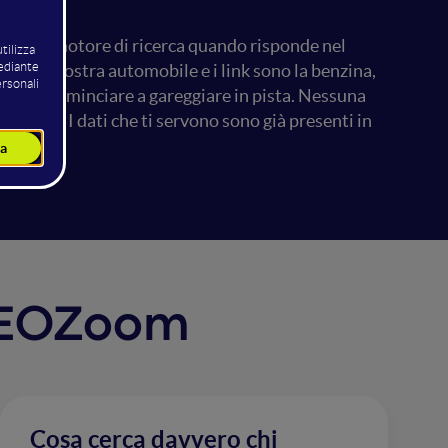
ata dal motore di ricerca quando risponde nel
ica è la nostra automobile e i link sono la benzina,
ori per cominciare a gareggiare in pista. Nessuna
tegico. I dati che ti servono sono già presenti in
.
a SEOZoom
Cosa cerca davvero chi