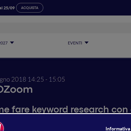
al 25/09
ACQUISTA
2027
EVENTI
ugno 2018
14:25 - 15:05
OZoom
e fare keyword research con 
ltre mezzo miliardo di keyword 