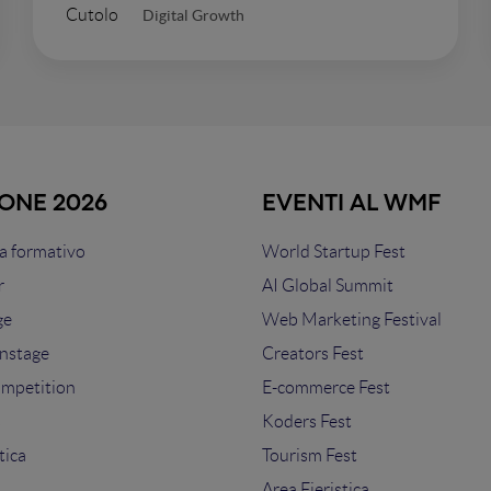
Digital Growth
IONE 2026
EVENTI AL WMF
 formativo
World Startup Fest
r
AI Global Summit
ge
Web Marketing Festival
nstage
Creators Fest
ompetition
E-commerce Fest
s
Koders Fest
tica
Tourism Fest
Area Fieristica