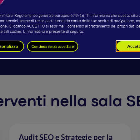
lo ricorda in ogni occasione: una pagina web viene valorizz
 efficace alla domanda - alla query - dell’utente. Se la tecn
ord research è la chiave che ci permette di accendere i mot
è impossibile se sai come approcciarti alle SERP in modo stra
. E in questo speech ti insegniamo come renderli preziosi
terventi nella sal
Audit SEO e Strategie per la