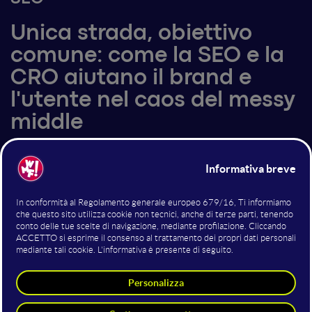
Unica strada, obiettivo
comune: come la SEO e la
CRO aiutano il brand e
l'utente nel caos del messy
middle
In che modo, nel complesso modello decisionale del
"messy middle", si possono integrare SEO e CRO? Le
due strategie, diverse ma complementari,
condividono lo stesso obiettivo: il facilitare la
decisione degli utenti ad acquistare un prodotto o un
servizio grazie alla miglior esperienza possibile nel
sito web. Nel corso dell'intervento vedremo come
costruire una strategia integrata SEO e CRO, alcuni
flussi di lavoro, gli strumenti da utilizzare, dei case