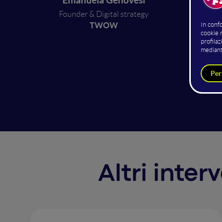
Emanuela Genovesi
Founder & Digital strategy
In un pe
TWOW
a causa 
L'esper
portare
i divers
un'azio
Altri inter