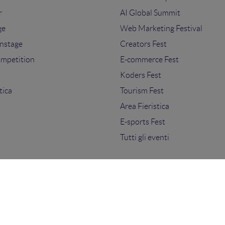
r
AI Global Summit
ge
Web Marketing Festival
nstage
Creators Fest
ompetition
E-commerce Fest
s
Koders Fest
tica
Tourism Fest
Area Fieristica
E-sports Fest
Tutti gli eventi
ti.