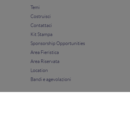
Temi
Costruisci
Contattaci
Kit Stampa
Sponsorship Opportunities
Area Fieristica
Area Riservata
Location
Bandi e agevolazioni
FOLLOW US