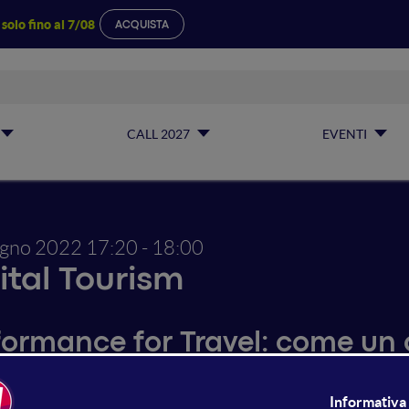
a
solo fino al 7/08
ACQUISTA
CALL 2027
EVENTI
ugno 2022
17:20 - 18:00
ital Tourism
formance for Travel: come un 
rati ci mostra l'evoluzione de