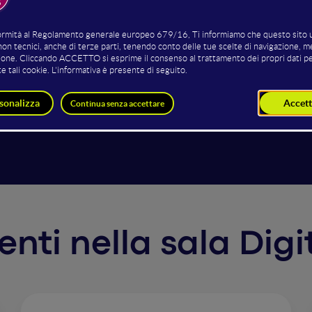
riodo di grandi cambiamenti, sia per il turismo, a seguito d
della rivoluzione dei cookie, le performance delle attività 
ienza maturata da TWOW in un progetto legato all'hospitali
 risultati in un panorama sempre più complesso e sfidante. 
i canali, touchpoint e le peculiarità delle singole struttur
ne da 50.000 lead generati.
venti nella sala Dig