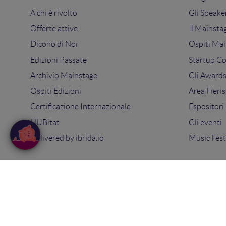
A chi è rivolto
Gli Speake
Offerte attive
Il Mainsta
Dicono di Noi
Ospiti Mai
Edizioni Passate
Startup C
Archivio Mainstage
Gli Award
Ospiti Edizioni
Area Fieris
Certificazione Internazionale
Espositori
HUBitat
Gli eventi
Delivered by
ibrida.io
Music Fest
© 2025
Search On Media Group S.r.l.
. Tutti i diritti riserva
Sede Legale e Operativa: via Ugo Bassi 7 - 40121 Bologna
PIVA 02418200800 - Capitale sociale 10.000€