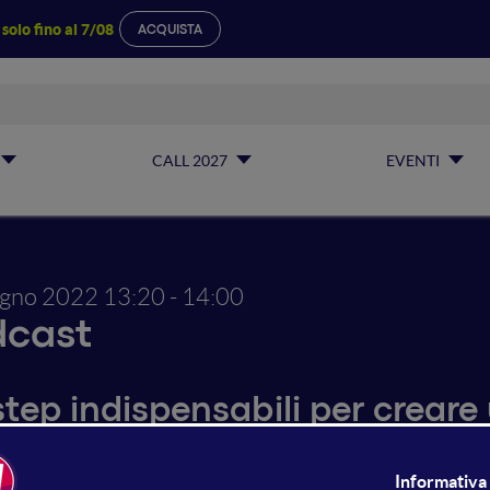
a
solo fino al 7/08
ACQUISTA
CALL 2027
EVENTI
ugno 2022
13:20 - 14:00
dcast
 step indispensabili per crear
re un 'podcast di successo' devi seguire degli step quali, i