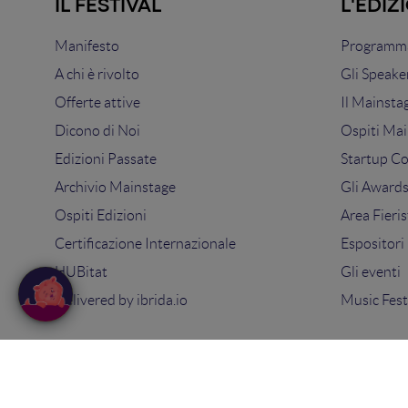
IL FESTIVAL
L'EDIZ
Manifesto
Programma
A chi è rivolto
Gli Speake
Offerte attive
Il Mainsta
Dicono di Noi
Ospiti Mai
Edizioni Passate
Startup C
Archivio Mainstage
Gli Award
Ospiti Edizioni
Area Fieris
Certificazione Internazionale
Espositori
HUBitat
Gli eventi
Delivered by
ibrida.io
Music Fest