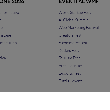
IONE 2026
EVENTI AL WMF
 formativo
World Startup Fest
r
AI Global Summit
ge
Web Marketing Festival
nstage
Creators Fest
ompetition
E-commerce Fest
s
Koders Fest
tica
Tourism Fest
Area Fieristica
E-sports Fest
Tutti gli eventi