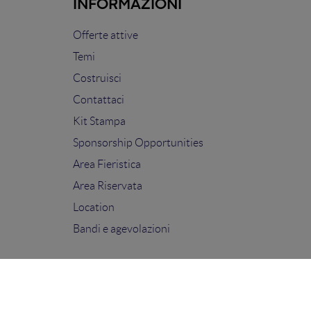
INFORMAZIONI
Offerte attive
Temi
Costruisci
Contattaci
Kit Stampa
Sponsorship Opportunities
Area Fieristica
Area Riservata
Location
Bandi e agevolazioni