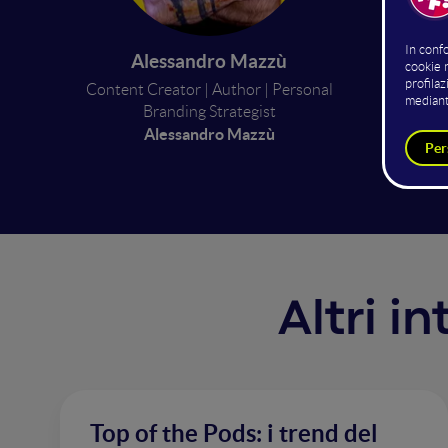
pubblic
realtà 
Alessandro Mazzù
respira
miglior
Content Creator | Author | Personal
Branding Strategist
success
Alessandro Mazzù
stiamo 
Altri i
Top of the Pods: i trend del