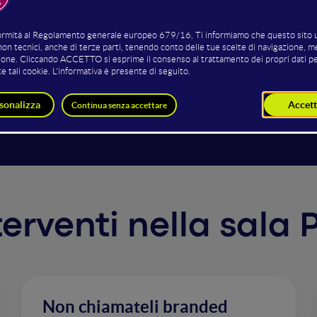
azione/distribuzione, promozione e, in ultimo, analisi dati
merita tanta attenzione, soprattutto perché di mezzo c'è la 
zione, una buona dizione, etc. Il podcast è uno strumento,
are il personal branding del podcaster. Può però anche dann
o' devi pianificare, implementare, monitorare e agire. Ti di
parlando di marketing.
nterventi nella sala
Non chiamateli branded