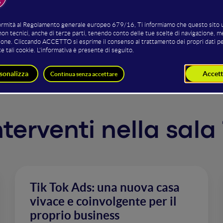
postare una strategia adv includendo TikTok nell'advertisi
 con gli altri canali adv? Tutto questo in un case-study che
biamo integrato TikTok nel piano adv.
interventi nella sala
Tik Tok Ads: una nuova casa
vivace e coinvolgente per il
proprio business