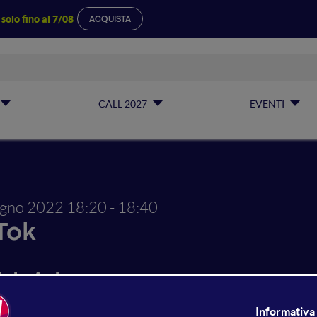
a
solo fino al 7/08
ACQUISTA
CALL 2027
EVENTI
ugno 2022
18:20 - 18:40
Tok
Tok Adv per e-commerce: cas