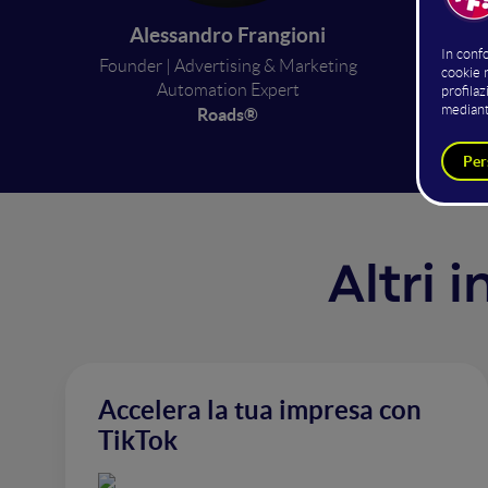
Come im
Alessandro Frangioni
integra
mesi ab
Founder | Advertising & Marketing
Automation Expert
Roads®
Altri 
Accelera la tua impresa con
TikTok