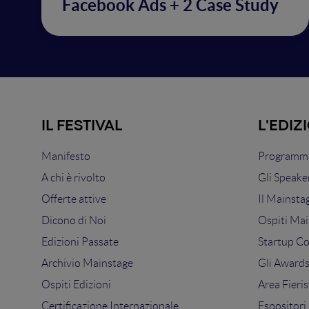
Facebook Ads + 2 Case Study
IL FESTIVAL
L'EDIZ
Manifesto
Programma
A chi è rivolto
Gli Speake
Offerte attive
Il Mainsta
Dicono di Noi
Ospiti Mai
Edizioni Passate
Startup C
Archivio Mainstage
Gli Award
Ospiti Edizioni
Area Fieris
Certificazione Internazionale
Espositori