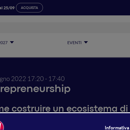
al 25/09
ACQUISTA
2027
EVENTI
ugno 2022
17:20 - 17:40
repreneurship
e costruire un ecosistema di
ema è una delle parole più abusate degli ultimi anni, sopr