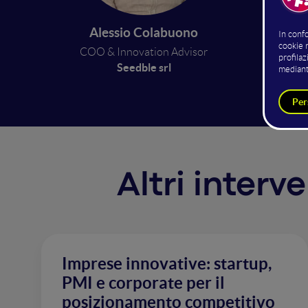
dell'Op
nella n
Alessio Colabuono
stakeho
COO & Innovation Advisor
ecosist
Seedble srl
Altri interv
Imprese innovative: startup,
PMI e corporate per il
posizionamento competitivo