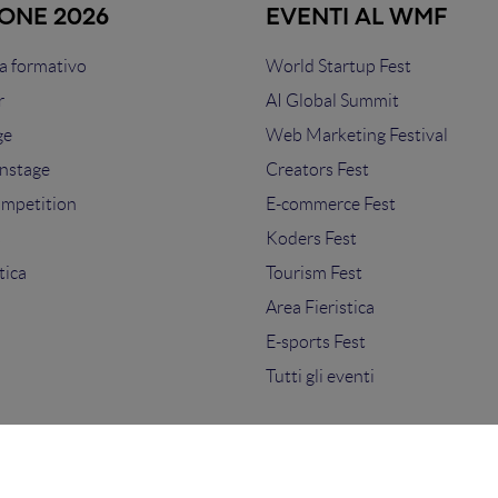
IONE 2026
EVENTI AL WMF
 formativo
World Startup Fest
r
AI Global Summit
ge
Web Marketing Festival
nstage
Creators Fest
ompetition
E-commerce Fest
s
Koders Fest
tica
Tourism Fest
Area Fieristica
E-sports Fest
Tutti gli eventi