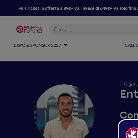
Full Ticket in offerta a 89€+iva,
invece di 649€+iva
solo fino 
EXPO & SPONSOR 2027
CALL 
16 gi
Ent
Com
Ecosist