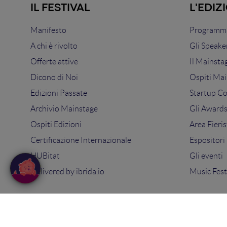
IL FESTIVAL
L'EDIZ
Manifesto
Programma
A chi è rivolto
Gli Speake
Offerte attive
Il Mainsta
Dicono di Noi
Ospiti Mai
Edizioni Passate
Startup C
Archivio Mainstage
Gli Award
Ospiti Edizioni
Area Fieris
Certificazione Internazionale
Espositori
HUBitat
Gli eventi
Delivered by
ibrida.io
Music Fest