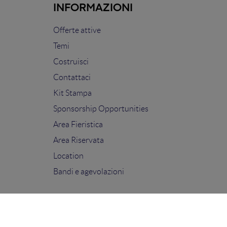
INFORMAZIONI
Offerte attive
Temi
Costruisci
Contattaci
Kit Stampa
Sponsorship Opportunities
Area Fieristica
Area Riservata
Location
Bandi e agevolazioni