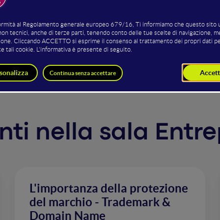
en Innovation. Cerchiamo allora di chiarire cosa significa 
ostra strategia di innovazione. Partendo dalle modalità di c
lder, vedremo degli strumenti e delle best practice che han
ema.
enti nella sala Ent
L'importanza della protezione
del marchio - Trademark &
Domain Name