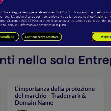
sono da imputare a una cattiva gestione di quella che prima
azione. Salvatore racconterà i 10 errori che vengono commes
 all'esperienza maturata in decine di campagne seguite.
enti nella sala Ent
L'importanza della protezione
del marchio - Trademark &
Domain Name