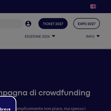
TICKET 2027
EXPO 2027
EDIZIONE 2026
INFO
campagna di crowdfunding
progetto semplicemente non piace, ma spesso i