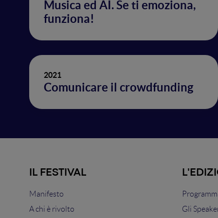
Musica ed AI. Se ti emoziona,
funziona!
2021
Comunicare il crowdfunding
IL FESTIVAL
L'EDIZ
Manifesto
Programma
A chi è rivolto
Gli Speake