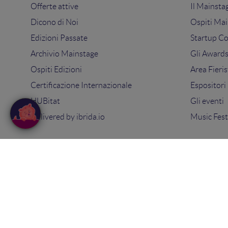
Offerte attive
Il Mainsta
Dicono di Noi
Ospiti Mai
Edizioni Passate
Startup C
Archivio Mainstage
Gli Award
Ospiti Edizioni
Area Fieris
Certificazione Internazionale
Espositori
HUBitat
Gli eventi
Delivered by
ibrida.io
Music Fest
© 2025
Search On Media Group S.r.l.
. Tutti i diritti riserva
Sede Legale e Operativa: via Ugo Bassi 7 - 40121 Bologna
PIVA 02418200800 - Capitale sociale 10.000€
Tel: 051 09 51 294 -
Contatti
Privacy Policy
-
Cookie Policy
-
Termini e condizioni
-
Con