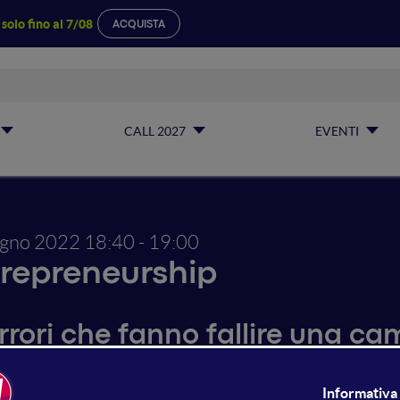
a
solo fino al 7/08
ACQUISTA
CALL 2027
EVENTI
ugno 2022
18:40 - 19:00
repreneurship
errori che fanno fallire una 
una campagna di equity crowdfunding fallisce? A volte il 