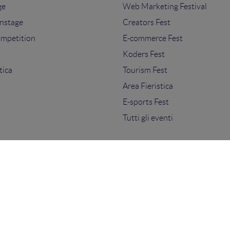
ge
Web Marketing Festival
nstage
Creators Fest
ompetition
E-commerce Fest
s
Koders Fest
tica
Tourism Fest
Area Fieristica
E-sports Fest
Tutti gli eventi
ti.
sensi