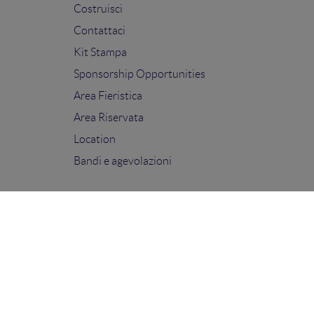
Costruisci
Contattaci
Kit Stampa
Sponsorship Opportunities
Area Fieristica
Area Riservata
Location
Bandi e agevolazioni
FOLLOW US