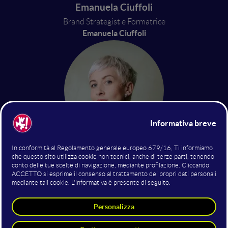
Emanuela Ciuffoli
Brand Strategist e Formatrice
Emanuela Ciuffoli
Erika D'Amico
Founder - Owner
Co-foundress of Gazduna | Brand
Consultant
17 giugno 2022
13:50 - 14:30