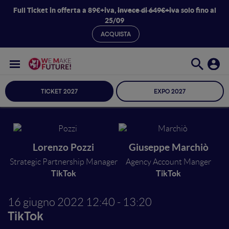
Full Ticket in offerta a 89€+iva,
invece di 649€+iva
solo fino al
25/09
ACQUISTA
TICKET 2027
EXPO 2027
Lorenzo Pozzi
Giuseppe Marchiò
Strategic Partnership Manager
Agency Account Manger
TikTok
TikTok
16 giugno 2022
12:40 - 13:20
TikTok