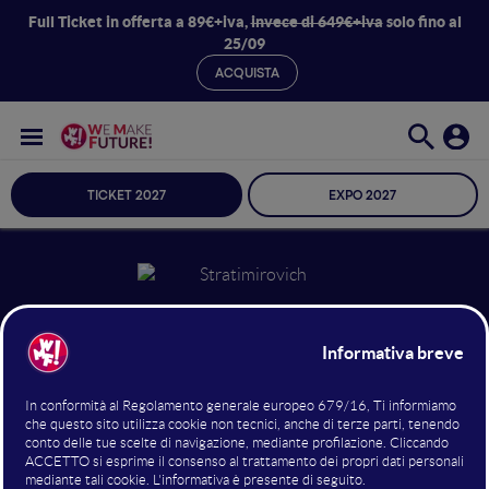
Full Ticket in offerta a 89€+iva,
invece di 649€+iva
solo fino al
25/09
ACQUISTA
TICKET 2027
EXPO 2027
Alvise Stratimirovich
Growth Marketing Specialist
Sand-Mill Model
18 giugno 2022
13:20 - 14:00
Marketing Automation