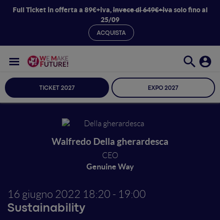
Full Ticket in offerta a 89€+iva,
invece di 649€+iva
solo fino al
25/09
ACQUISTA
TICKET 2027
EXPO 2027
Walfredo Della gherardesca
CEO
Genuine Way
16 giugno 2022
18:20 - 19:00
Sustainability