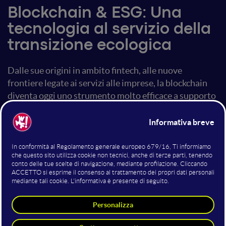
Blockchain & ESG: Una
tecnologia al servizio della
transizione ecologica
Dalle sue origini in ambito fintech, alle nuove
frontiere legate ai servizi alle imprese, la blockchain
diventa oggi uno strumento molto efficace a supporto
della transizione ecologica ed un alleato del c.d.
"consumatore etico". Scopri come centinaia di aziende
stanno già creando trasparenza rispetto alle proprie
scelte e le proprie policy in ambito ESG grazie a questa
innovativa tecnologia.
Altri interventi nella sala