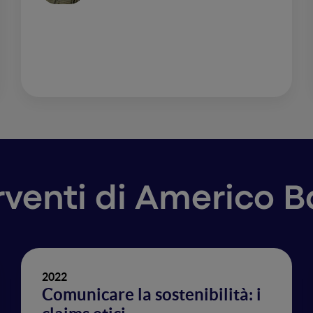
erventi di Americo B
2022
Comunicare la sostenibilità: i