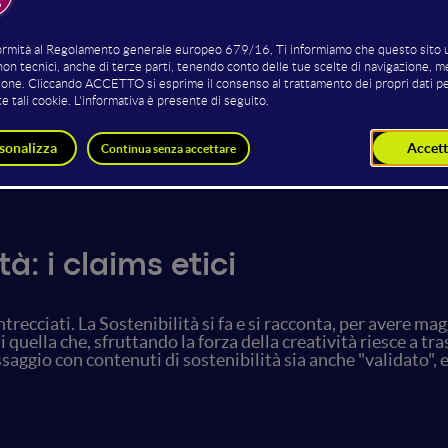
Americo Bazzoffia
CEO & Consulente Scientifico
Nazionale
Eskogito Srls & CNEL
à: i claims etici
recciati. La Sostenibilità si fa e si racconta, per avere ma
 quella che, sfruttando la forza della creatività riesce a t
ssaggio con contenuti di sostenibilità sia anche "validato"