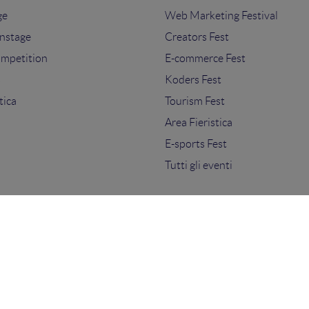
ge
Web Marketing Festival
nstage
Creators Fest
ompetition
E-commerce Fest
s
Koders Fest
tica
Tourism Fest
Area Fieristica
E-sports Fest
Tutti gli eventi
ti.
sensi