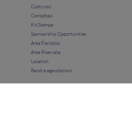
Costruisci
Contattaci
Kit Stampa
Sponsorship Opportunities
Area Fieristica
Area Riservata
Location
Bandi e agevolazioni
FOLLOW US