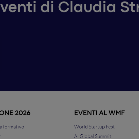
rventi di Claudia S
IONE 2026
EVENTI AL WMF
 formativo
World Startup Fest
r
AI Global Summit