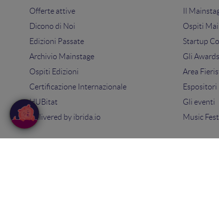
Offerte attive
Il Mainsta
Dicono di Noi
Ospiti Mai
Edizioni Passate
Startup C
Archivio Mainstage
Gli Award
Ospiti Edizioni
Area Fieris
Certificazione Internazionale
Espositori
HUBitat
Gli eventi
Delivered by
ibrida.io
Music Fest
© 2025
Search On Media Group S.r.l.
. Tutti i diritti riserva
Sede Legale e Operativa: via Ugo Bassi 7 - 40121 Bologna
PIVA 02418200800 - Capitale sociale 10.000€
Tel: 051 09 51 294 -
Contatti
Privacy Policy
-
Cookie Policy
-
Termini e condizioni
-
Con