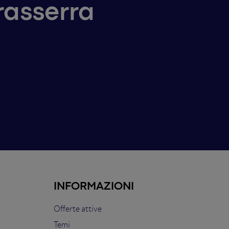
trasserra
INFORMAZIONI
Offerte attive
Temi