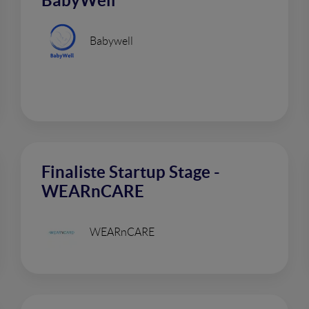
BabyWell
Babywell
Finaliste Startup Stage -
WEARnCARE
WEARnCARE