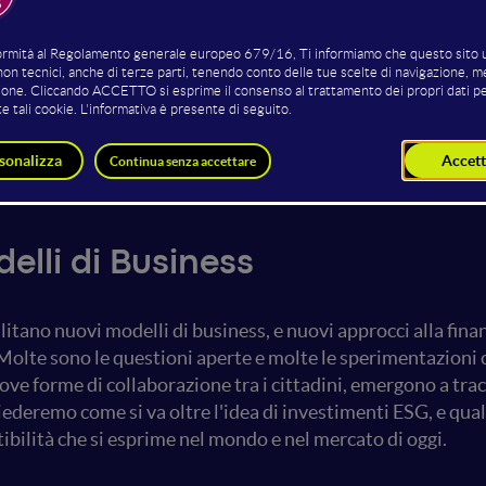
Gian Marco Salcioli
Alberico Tremigliozzi
Intesa San Paolo
RE2N
elli di Business
itano nuovi modelli di business, e nuovi approcci alla finan
Molte sono le questioni aperte e molte le sperimentazioni c
e forme di collaborazione tra i cittadini, emergono a trac
iederemo come si va oltre l'idea di investimenti ESG, e qual
tibilità che si esprime nel mondo e nel mercato di oggi.