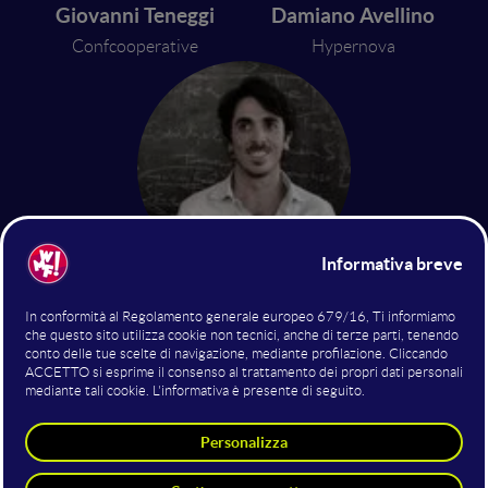
Giovanni Teneggi
Damiano Avellino
Confcooperative
Hypernova
Marco Sebastianelli
PlusValue Group
16 giugno 2022
17:40 - 18:20
Startup Stage
Un nuovo orizzonte