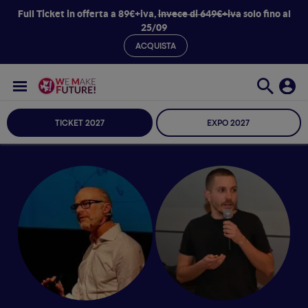
Full Ticket in offerta a 89€+iva,
invece di 649€+iva
solo fino al
25/09
ACQUISTA
TICKET 2027
EXPO 2027