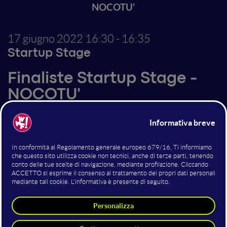
NOCOTU'
17 giugno 2022
16:30 - 16:35
Startup Stage
Finaliste Startup Stage -
NOCOTU'
Per sopperire alle esigenze abitative dei millenials dal
punto di vista economico e sociale, e alle
problematiche socio-ambientali che derivano dai
sistemi costruttivi tradizionali, abbiamo sviluppato
Nocotù, una soluzione abitativa sostenibile,
intelligente, accessibile e modulabile che si adatta nel
tempo alle esigenze delle persone grazie al nostro
sistema di ancoraggio innovativo.