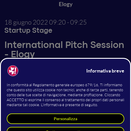
Elogy
18 giugno 2022
09:20 - 09:25
Startup Stage
International Pitch Session
- Elogy
La piattaforma include strumenti dedicati al
Performance Marketing. Sfrutterai al massimo la tua
customer base creando dei processi automatici di
resell grazie a condizioni che imposterai all’interno
della piattaforma in base ai dati raccolti nel tuo
database clienti, con la possibilità anche di integrare
tool esterni.