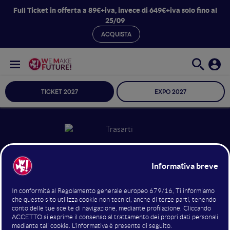
Full Ticket in offerta a 89€+iva,
invece di 649€+iva
solo fino al
25/09
ACQUISTA
TICKET 2027
EXPO 2027
Graziano Trasarti
Presidente
Istituto Italiano di Project
Management (ISIPM)
16 giugno 2022
18:20 - 19:00
Tools & Services