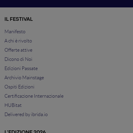
IL FESTIVAL
Manifesto
A chi è rivolto
Offerte attive
Dicono di Noi
Edizioni Passate
Archivio Mainstage
Ospiti Edizioni
Certificazione Internazionale
HUBitat
Delivered by
ibrida.io
L'EDIZIONE 2026