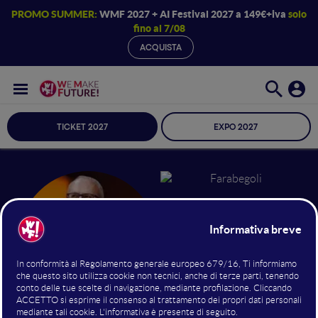
PROMO SUMMER:
WMF 2027 + AI Festival 2027 a 149€+iva
solo
fino al 7/08
ACQUISTA
TICKET 2027
EXPO 2027
Alessandra Farabegoli
email strategist
Palabra - Digital Update