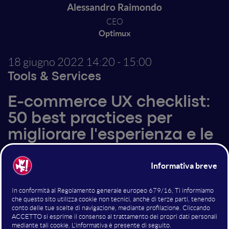
Alessandro Raimondo
CEO
Optimux
18 giugno 2022
14:20 - 15:00
Tools & Services
E-commerce UX checklist:
50 best practices per
migliorare l'esperienza e le
vendite
Nello shop online non vince sempre il prezzo più
basso, le persone sono disposte a spendere di più se gli
viene offerta un'esperienza migliore. Vediamo insieme
50 best practices per creare un'esperienza di acquisto
straordinaria, che impatti sul brand e sulle vendite.