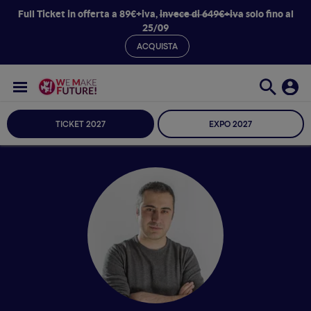
Full Ticket in offerta a 89€+iva,
invece di 649€+iva
solo fino al
25/09
ACQUISTA
TICKET 2027
EXPO 2027